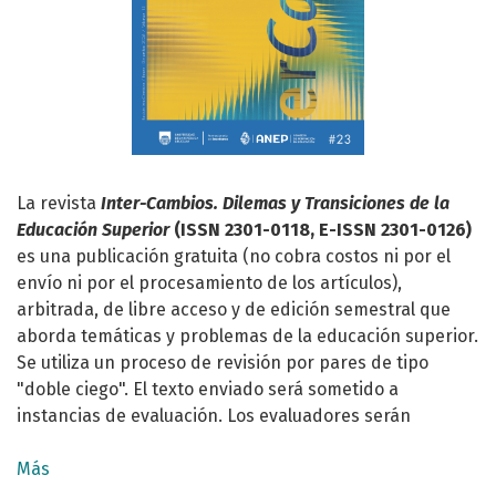
La revista
Inter-Cambios. Dilemas y Transiciones de la
Educación Superior
(ISSN 2301-0118, E-ISSN 2301-0126)
es una publicación gratuita (no cobra costos ni por el
envío ni por el procesamiento de los artículos),
arbitrada, de libre acceso y de edición semestral que
aborda temáticas y problemas de la educación superior.
Se utiliza un proceso de revisión por pares de tipo
"doble ciego". El texto enviado será sometido a
instancias de evaluación. Los evaluadores serán
designados según idoneidad e incumbencia respecto al
tema de referencia; su identidad será reservada, como
Más
también la del autor. La revista cuenta con la