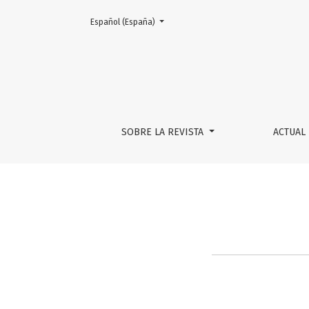
Cambiar el idioma. El actual es:
Español (España)
Información para autores/as
SOBRE LA REVISTA
ACTUAL