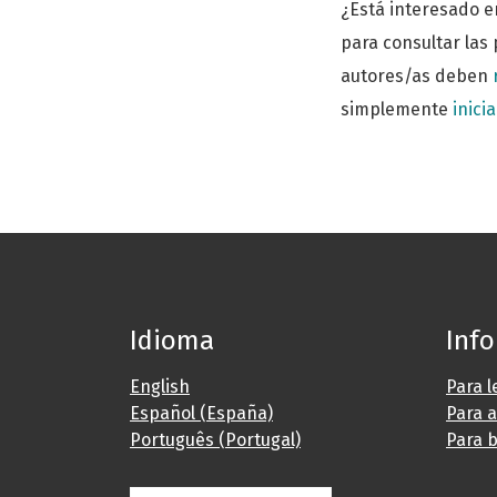
¿Está interesado e
para consultar las 
autores/as deben
simplemente
inici
Idioma
Inf
English
Para l
Español (España)
Para 
Português (Portugal)
Para b