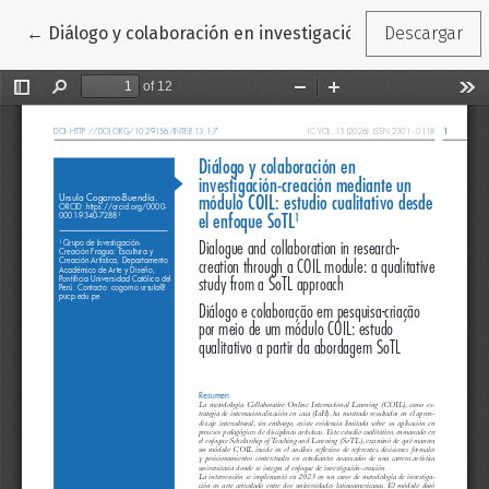
Volver a los detalles del artículo
←
Diálogo y colaboración en investigación creación medi
Descargar