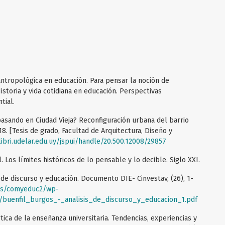
ioantropológica en educación. Para pensar la noción de
Historia y vida cotidiana en educación. Perspectivas
tial.
pasando en Ciudad Vieja? Reconfiguración urbana del barrio
18. [Tesis de grado, Facultad de Arquitectura, Diseño y
ibri.udelar.edu.uy/jspui/handle/20.500.12008/29857
l. Los límites históricos de lo pensable y lo decible. Siglo XXI.
s de discurso y educación. Documento DIE- Cinvestav, (26), 1-
ras/comyeduc2/wp-
/buenfil_burgos_-_analisis_de_discurso_y_educacion_1.pdf
rítica de la enseñanza universitaria. Tendencias, experiencias y