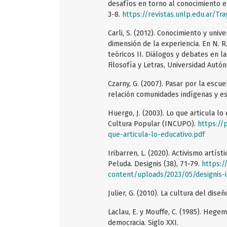
desafíos en torno al conocimiento en
3-8.
https://revistas.unlp.edu.ar/Tra
Carli, S. (2012). Conocimiento y unive
dimensión de la experiencia. En N. R.
teóricos II. Diálogos y debates en l
Filosofía y Letras, Universidad Autó
Czarny, G. (2007). Pasar por la escue
relación comunidades indígenas y esc
Huergo, J. (2003). Lo que articula lo
Cultura Popular (INCUPO).
https://
que-articula-lo-educativo.pdf
Iribarren, L. (2020). Activismo artís
Peluda. Designis (38), 71-79.
https:/
content/uploads/2023/05/designis-i
Julier, G. (2010). La cultura del diseñ
Laclau, E. y Mouffe, C. (1985). Hegem
democracia. Siglo XXI.