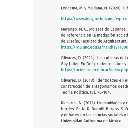
Ledesma, M. y Maidana, N. (2020). Hib
https://www.designisfels.net/wp-co
Marengo, M. C., Moisset de Espanes, I
de referencia en la mediación socie
de Diseño, Facultad de Arquitectura
https://rdu.unc.edu.ar/handle/1108
Olivares, D. (2024). Las culturas de
Guy Julier. En Del prudente saber y
https://pcient.uner.edu.ar/index.ph
Olivares, D. (2018). Identidades en 
construcción de antagonismos desde 
Teoría Política, (8), 76-104.
Richards, N. (2012). Humanidades y ci
bordes. En N. R. Buenfil Burgos, S. Fu
y debates en las ciencias sociales y
Universidad Autónoma de México.