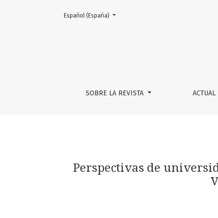
Cambiar el idioma. El actual es:
Español (España)
Perspectivas de universidad, mercado y profe
SOBRE LA REVISTA
ACTUAL
Perspectivas de universi
V