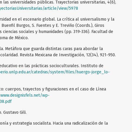
 las universidades públicas. Trayectorias universitarias, 4(6),
yectoriasUniversitarias/article/view/5978
rsidad en el escenario global. La crítica al universalismo y la
 Buenfil Burgos, S. Fuentes y E. Treviño (Coords.), Giros
as ciencias sociales y humanidades (pp. 319-336). Facultad de
noma de México.
la. Metáfora que guarda distintas caras para abordar la
olaridad. Revista Mexicana de Investigación, 12(34), 921-950.
 educativo en las prácticas socioculturales. Instituto de
perio.unlp.edu.ar/catedras/system/files/huergo-jorge_lo-
tico: cuerpos, trayectos y figuraciones en el caso de Línea
/www.designisfels.net/wp-
38.pdf
o. Gustavo Gili.
onía y estrategia socialista. Hacia una radicalización de la