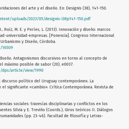
ridaciones del arte y el diseño. En: Designis (38), 141-150.
ntent/uploads/2023/05/designis-i38p141-150.pdf
., Ruíz, M. E. y Períes, L. (2013). Innovación y diseño: marcos
dad-universidad-empresas. [Ponencia]. Congreso Internacional
, Urbanismo y Diseño, Córdoba.
6/16509
l diseño. Antagonismos discursivos en torno al concepto de
 el máximo posible de sabor (20), e0037.
p/dps/article/view/1990
el discurso político del Uruguay contemporáneo. La
el significante «cambio». Crítica Contemporánea. Revista de
encias sociales: travesías disciplinarias y conflictos en los
entes Silvia y E. Treviño (Coords.), Giros teóricos II. Diálogos
 humanidades (pp. 23-46). Facultad de Filosofía y Letras-