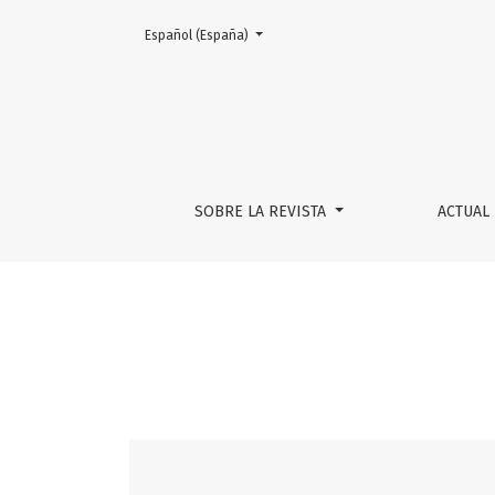
Cambiar el idioma. El actual es:
Español (España)
Vol. 5 Núm. 1 (2018): InterCambios. Dilemas y
SOBRE LA REVISTA
ACTUAL