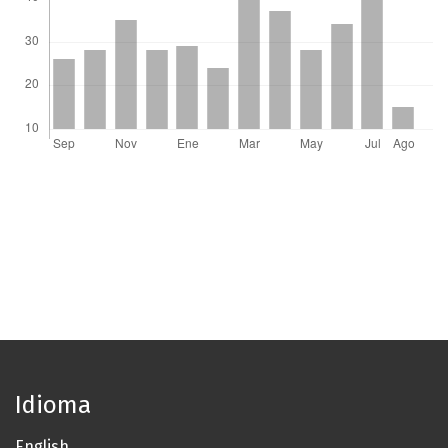
Idioma
English