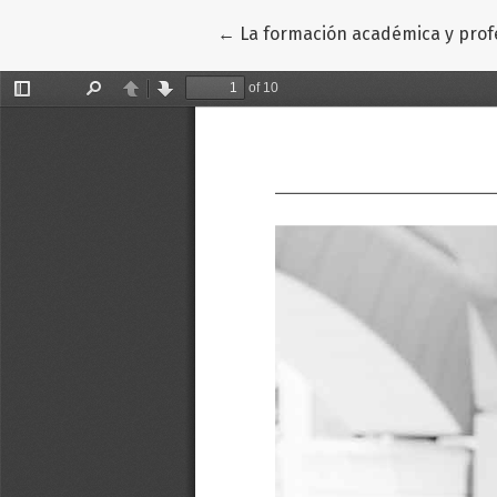
Volver a los detalles del artícul
←
La formación académica y profe