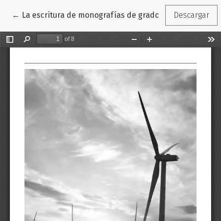
Volver a los detalles del artículo
←
La escritura de monografías de grado en humanidade
Descargar