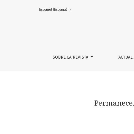
Cambiar el idioma. El actual es:
Español (España)
Permanecer en primer año universitario: voc
SOBRE LA REVISTA
ACTUAL
Permanecer 