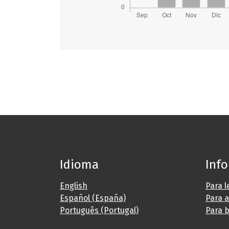
Idioma
Inf
English
Para l
Español (España)
Para 
Português (Portugal)
Para b