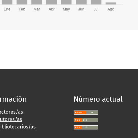
ormación
Número actual
ectores/as
autores/as
ibliotecarios/as