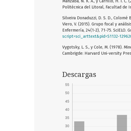
Manzaba, N. K. A., y Carrillo, H. I. C
Politécnica del Litoral, Facultad de 
Silveira Donaduzzi, D. S. D., Colomé B
Viero, V. (2015). Grupo focal y anális
Enfermería, 24(1-2), 71-75. SciELO. 
script=sci_arttext&pid=S1132-1296
Vygotsky, L. S., y Cole, M. (1978). 
Cambrigde: Harvard Uni-versity Pres
Descargas