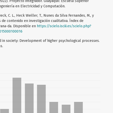
. (2022). Proyecto integrador. Guayaquil: Escuela Superior
Ingeniería en Electricidad y Computación.
eck, C. L., Heck Weiller, T., Nunes da Silva Fernandes, M., y
is de contenido en investigación cualitativa. Índex de
Grana-da. Disponible en
https://scielo.isciii.es/scielo.php?
2015000100016
Mind in society: Development of higher psychological processes.
s.