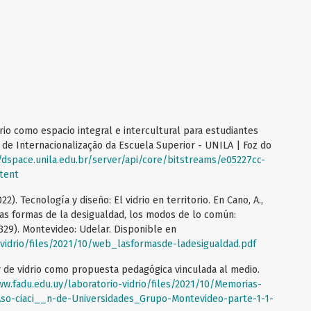
drio como espacio integral e intercultural para estudiantes
 de Internacionalização da Escuela Superior - UNILA | Foz do
/dspace.unila.edu.br/server/api/core/bitstreams/e05227cc-
tent
2022). Tecnología y diseño: El vidrio en territorio. En Cano, A.,
, Las formas de la desigualdad, los modos de lo común:
-329). Montevideo: Udelar. Disponible en
-vidrio/files/2021/10/web_lasformasde-ladesigualdad.pdf
ler de vidrio como propuesta pedagógica vinculada al medio.
ww.fadu.edu.uy/laboratorio-vidrio/files/2021/10/Memorias-
so-ciaci__n-de-Universidades_Grupo-Montevideo-parte-1-1-