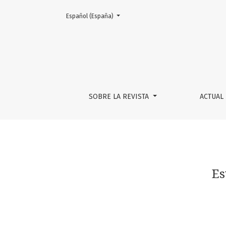
Cambiar el idioma. El actual es:
Español (España)
Estudiantes en foco: Movete hacia el diseño
SOBRE LA REVISTA
ACTUAL
Es