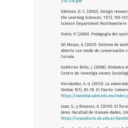
310-316.pdf
Edelson, D. C. (2002). Design resea
the Learning Sciences, 11(1), 105-121
Science Department Northwestern U
Freire, P. (2000). Pedagogía del op
Gil Mouzo, A. (2023). Sistema de as
abierto con modo de conversación co
Coruña.
Gutiérrez Brito, J. (2008). Dinámica
Centro de Investiga-ciones Sociológi
Hernández, A. G. (2013). La universi
Ximhai, 9(1), 65-78. El Fuerte: Univ
https://raximhai.uaim.edu.mx/index.
Juan, S., y Roussos, A. (2010). El fo
Aires: Facultad de Humani-dades, Un
https://repositorio.ub.edu.ar/hand