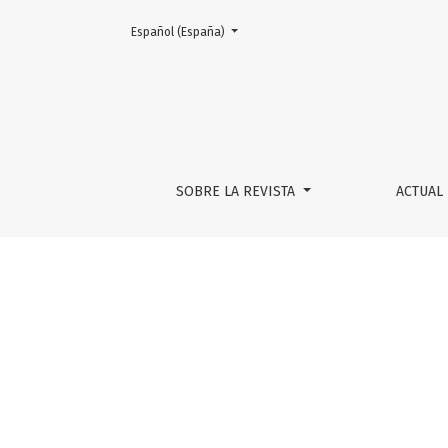
Cambiar el idioma. El actual es:
Español (España)
Juventud digital. ¿Escucha analógica?
SOBRE LA REVISTA
ACTUAL