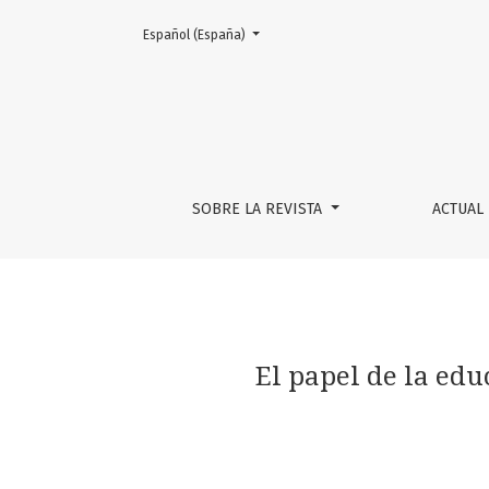
Cambiar el idioma. El actual es:
Español (España)
El papel de la educación terciaria en la movi
SOBRE LA REVISTA
ACTUAL
El papel de la edu