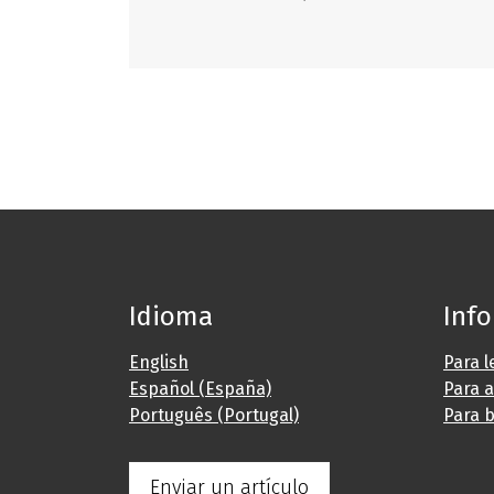
Idioma
Inf
English
Para l
Español (España)
Para 
Português (Portugal)
Para b
Enviar un artículo