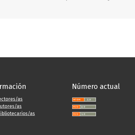
ormación
Número actual
ectores/as
autores/as
ibliotecarios/as