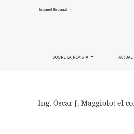
Cambiar el idioma. El actual es:
Español (España)
Ing. Óscar J. Maggiolo: el combate por una p
SOBRE LA REVISTA
ACTUAL
Ing. Óscar J. Maggiolo: el 