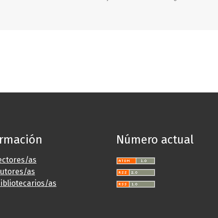
ormación
Número actual
ectores/as
autores/as
ibliotecarios/as