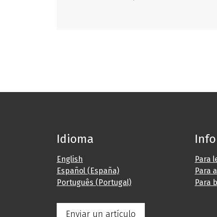
Idioma
Inf
English
Para l
Español (España)
Para 
Português (Portugal)
Para b
Enviar un artículo