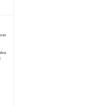
stas
lina
l