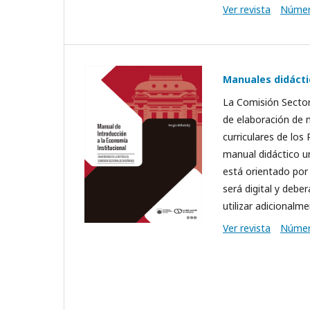
Ver revista
Númer
Manuales didácti
La Comisión Sector
de elaboración de 
curriculares de los
manual didáctico un
está orientado por 
será digital y debe
utilizar adicional
Ver revista
Númer