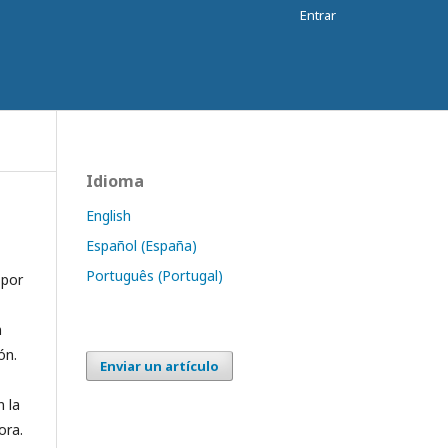
Entrar
Idioma
English
Español (España)
Português (Portugal)
 por
n
ón.
Enviar un artículo
n la
ora.