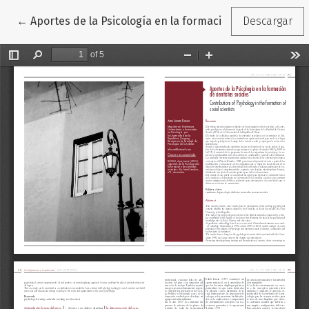
Volver a los detalles del artículo
←
Aportes de la Psicología en la formación de cientistas 
Descargar