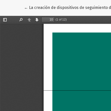
Volver a los detalles del artículo
←
La creación de dispositivos de seguimiento d